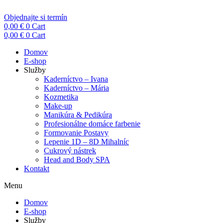
Objednajte si termín
0,00
€
0
Cart
0,00
€
0
Cart
Domov
E-shop
Služby
Kaderníctvo – Ivana
Kaderníctvo – Mária
Kozmetika
Make-up
Manikúra & Pedikúra
Profesionálne domáce farbenie
Formovanie Postavy
Lepenie 1D – 8D Mihalníc
Cukrový nástrek
Head and Body SPA
Kontakt
Menu
Domov
E-shop
Služby