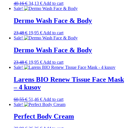
Original
Current
40,16
€
34,13
€
Add to cart
price
price
Sale!
was:
is:
40,16 €.
34,13 €.
Dermo Wash Face & Body
Original
Current
23,48
€
19,95
€
Add to cart
price
price
Sale!
was:
is:
23,48 €.
19,95 €.
Dermo Wash Face & Body
Original
Current
23,48
€
19,95
€
Add to cart
price
price
Sale!
was:
is:
23,48 €.
19,95 €.
Larens BIO Renew Tissue Face Mask
– 4 kusov
Original
Current
60,55
€
51,46
€
Add to cart
price
price
Sale!
was:
is:
60,55 €.
51,46 €.
Perfect Body Cream