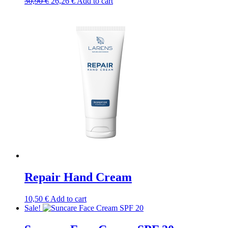
Original
Current
30,90
€
26,26
€
Add to cart
price
price
was:
is:
30,90 €.
26,26 €.
Repair Hand Cream
10,50
€
Add to cart
Sale!