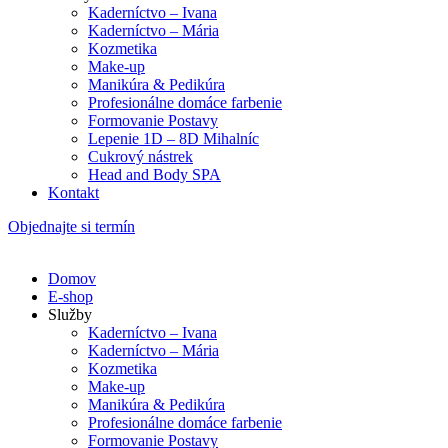
Kaderníctvo – Ivana
Kaderníctvo – Mária
Kozmetika
Make-up
Manikúra & Pedikúra
Profesionálne domáce farbenie
Formovanie Postavy
Lepenie 1D – 8D Mihalníc
Cukrový nástrek
Head and Body SPA
Kontakt
Objednajte si termín
Domov
E-shop
Služby
Kaderníctvo – Ivana
Kaderníctvo – Mária
Kozmetika
Make-up
Manikúra & Pedikúra
Profesionálne domáce farbenie
Formovanie Postavy