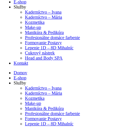
E-shop
Služby
Kaderníctvo – Ivana
Kaderníctvo – Mária
Kozmetika
Make-up
Manikúra & Pedikúra
Profesionálne domáce farbenie
Formovanie Postavy
Lepenie 1D – 8D Mihalníc
Cukrový nástrek
Head and Body SPA
Kontakt
Domov
E-shop
Služby
Kaderníctvo – Ivana
Kaderníctvo – Mária
Kozmetika
Make-up
Manikúra & Pedikúra
Profesionálne domáce farbenie
Formovanie Postavy
Lepenie 1D – 8D Mihalníc