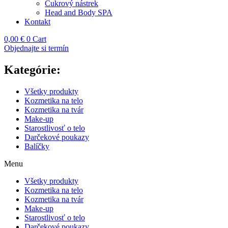
Cukrový nástrek
Head and Body SPA
Kontakt
0,00
€
0
Cart
Objednajte si termín
Kategórie:
Všetky produkty
Kozmetika na telo
Kozmetika na tvár
Make-up
Starostlivosť o telo
Darčekové poukazy
Balíčky
Menu
Všetky produkty
Kozmetika na telo
Kozmetika na tvár
Make-up
Starostlivosť o telo
Darčekové poukazy