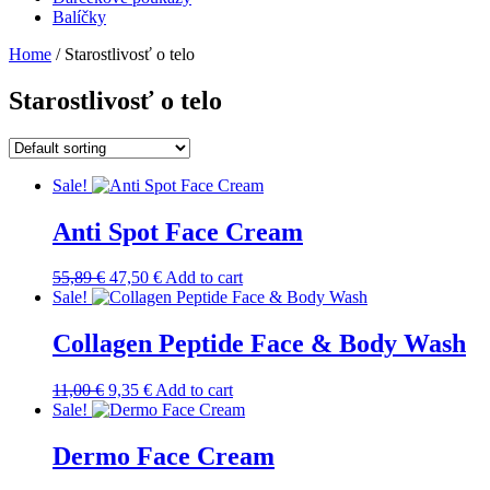
Balíčky
Home
/ Starostlivosť o telo
Starostlivosť o telo
Sale!
Anti Spot Face Cream
Original
Current
55,89
€
47,50
€
Add to cart
price
price
Sale!
was:
is:
55,89 €.
47,50 €.
Collagen Peptide Face & Body Wash
Original
Current
11,00
€
9,35
€
Add to cart
price
price
Sale!
was:
is:
11,00 €.
9,35 €.
Dermo Face Cream