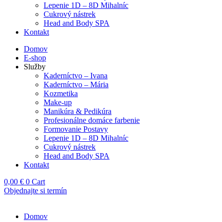
Lepenie 1D – 8D Mihalníc
Cukrový nástrek
Head and Body SPA
Kontakt
Domov
E-shop
Služby
Kaderníctvo – Ivana
Kaderníctvo – Mária
Kozmetika
Make-up
Manikúra & Pedikúra
Profesionálne domáce farbenie
Formovanie Postavy
Lepenie 1D – 8D Mihalníc
Cukrový nástrek
Head and Body SPA
Kontakt
0,00
€
0
Cart
Objednajte si termín
Domov