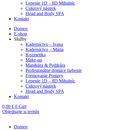
Lepenie 1D – 8D Mihalníc
Cukrový nástrek
Head and Body SPA
Kontakt
Domov
E-shop
Služby
Kaderníctvo – Ivana
Kaderníctvo – Mária
Kozmetika
Make-up
Manikúra & Pedikúra
Profesionálne domáce farbenie
Formovanie Postavy
Lepenie 1D – 8D Mihalníc
Cukrový nástrek
Head and Body SPA
Kontakt
0,00
€
0
Cart
Objednajte si termín
Domov