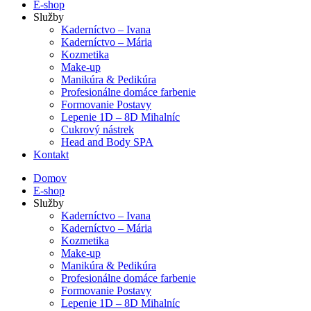
E-shop
Služby
Kaderníctvo – Ivana
Kaderníctvo – Mária
Kozmetika
Make-up
Manikúra & Pedikúra
Profesionálne domáce farbenie
Formovanie Postavy
Lepenie 1D – 8D Mihalníc
Cukrový nástrek
Head and Body SPA
Kontakt
Domov
E-shop
Služby
Kaderníctvo – Ivana
Kaderníctvo – Mária
Kozmetika
Make-up
Manikúra & Pedikúra
Profesionálne domáce farbenie
Formovanie Postavy
Lepenie 1D – 8D Mihalníc