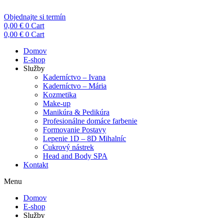
Objednajte si termín
0,00
€
0
Cart
0,00
€
0
Cart
Domov
E-shop
Služby
Kaderníctvo – Ivana
Kaderníctvo – Mária
Kozmetika
Make-up
Manikúra & Pedikúra
Profesionálne domáce farbenie
Formovanie Postavy
Lepenie 1D – 8D Mihalníc
Cukrový nástrek
Head and Body SPA
Kontakt
Menu
Domov
E-shop
Služby