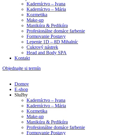
Kaderníctvo – Ivana
Kaderníctvo – Mária
Kozmetika
Make-up
Manikúra & Pedikúra
Profesionálne domáce farbenie
Formovanie Postavy
Lepenie 1D – 8D Mihalníc
Cukrový nástrek
Head and Body SPA
Kontakt
Objednajte si termín
Domov
E-shop
Služby
Kaderníctvo – Ivana
Kaderníctvo – Mária
Kozmetika
Make-up
Manikúra & Pedikúra
Profesionálne domáce farbenie
Formovanie Postavy